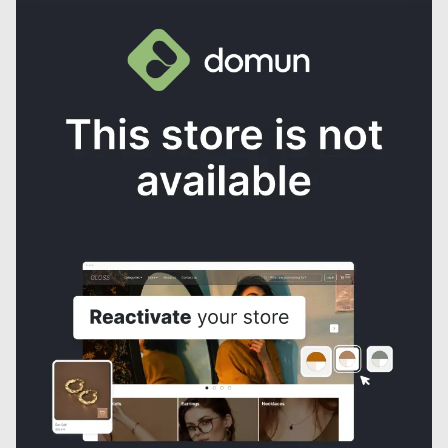
Disponibilidad:
No disponible
Agregar al carrito
Comprar ahora
Información de la tienda
Nombre
Parchadita
Ubicación
Valencia,
Venezuela
Cobertura
Envíos nacionales